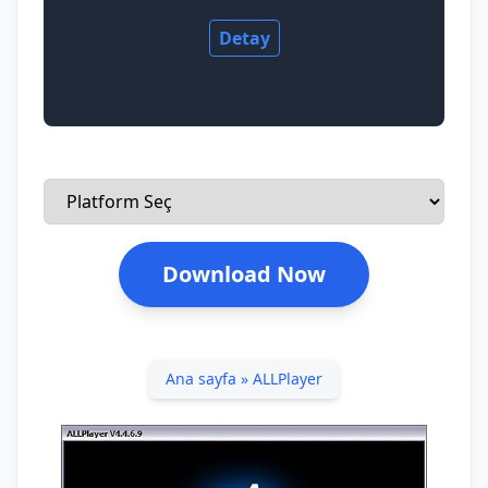
Detay
Download Now
Ana sayfa
»
ALLPlayer