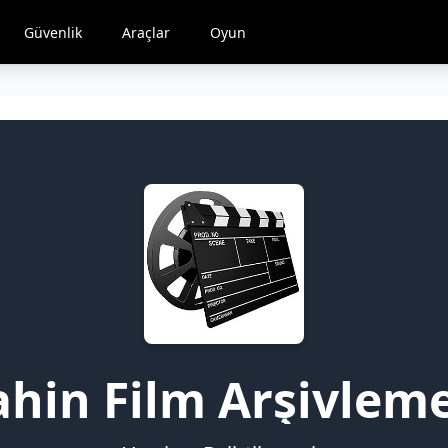
Güvenlik
Araçlar
Oyun
ahin Film Arşivlem