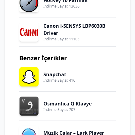
HotKey 10 Parmak
İndirme Sayısı: 13636
Canon i-SENSYS LBP6030B
Driver
İndirme Sayısı: 11105
Benzer İçerikler
Snapchat
İndirme Sayısı: 416
Osmanlıca Q Klavye
İndirme Sayısı: 707
Müzik Çalar – Lark Player