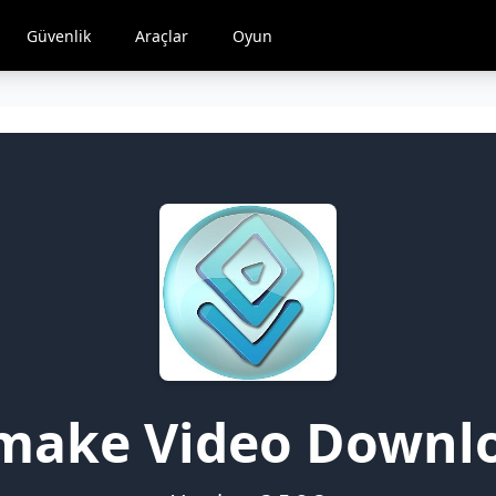
Güvenlik
Araçlar
Oyun
make Video Downl