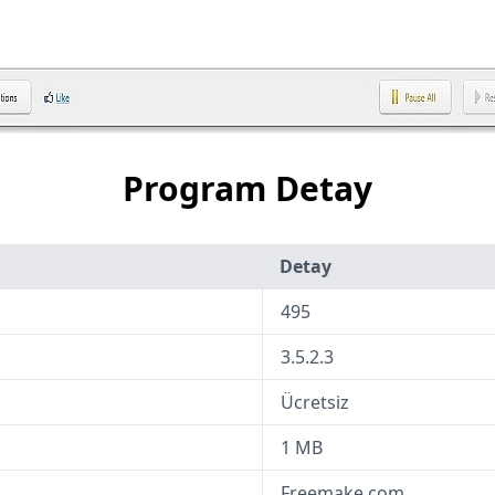
Program Detay
Detay
495
3.5.2.3
Ücretsiz
1 MB
Freemake.com