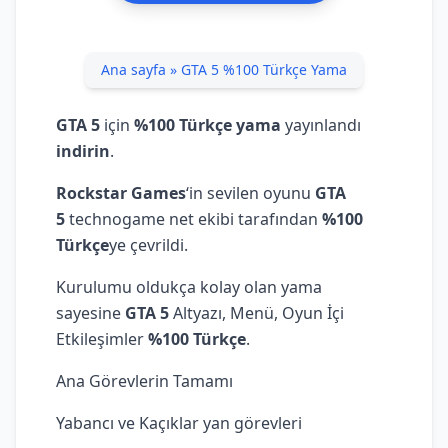
Ana sayfa
»
GTA 5 %100 Türkçe Yama
GTA 5
için
%100 Türkçe yama
yayınlandı
indirin
.
Rockstar Games
‘in sevilen oyunu
GTA
5
technogame net ekibi tarafından
%100
Türkçe
ye çevrildi.
Kurulumu oldukça kolay olan yama
sayesine
GTA 5
Altyazı, Menü, Oyun İçi
Etkileşimler
%100 Türkçe
.
Ana Görevlerin Tamamı
Yabancı ve Kaçıklar yan görevleri