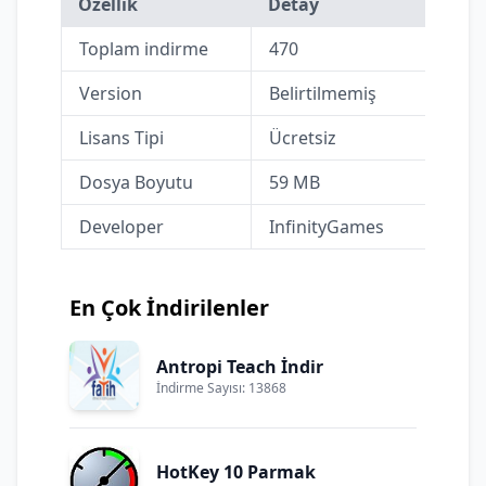
Özellik
Detay
Toplam indirme
470
Version
Belirtilmemiş
Lisans Tipi
Ücretsiz
Dosya Boyutu
59 MB
Developer
InfinityGames
En Çok İndirilenler
Antropi Teach İndir
İndirme Sayısı: 13868
HotKey 10 Parmak