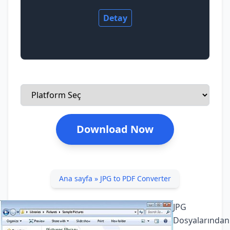
Detay
Download Now
Ana sayfa
»
JPG to PDF Converter
JPG
Dosyalarından