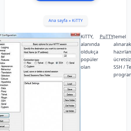
Ana sayfa
»
KiTTY
KiTTY,
PuTTY
temel
alanında
alınara
oldukça
hazırla
popüler
ücretsiz
olan
SSH / Te
program