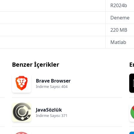
R2024b
Deneme
220 MB
Matlab
Benzer İçerikler
E
Brave Browser
İndirme Sayısı: 404
JavaSözlük
İndirme Sayısı: 371