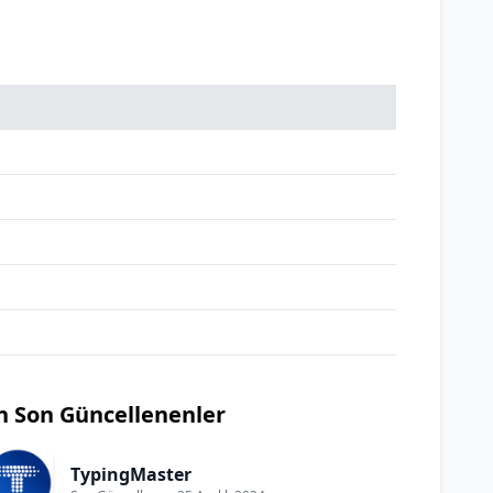
n Son Güncellenenler
TypingMaster