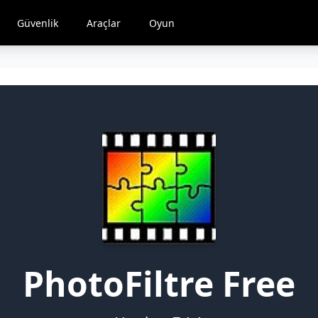
Güvenlik
Araçlar
Oyun
PhotoFiltre Free