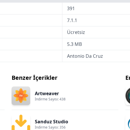
391
7.1.1
Ücretsiz
5.3 MB
Antonio Da Cruz
Benzer İçerikler
E
Artweaver
İndirme Sayısı: 438
Sanduz Studio
İndirme Sayısı: 356