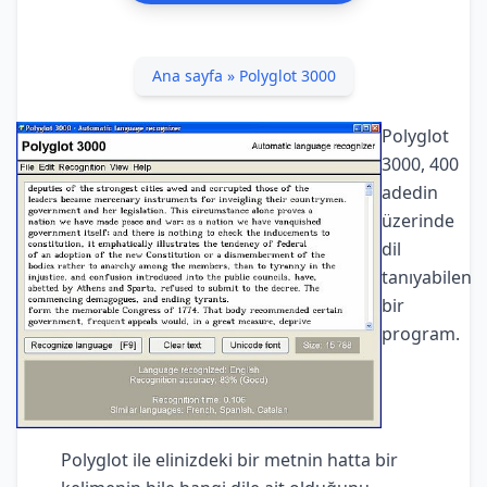
Ana sayfa
»
Polyglot 3000
Polyglot
3000, 400
adedin
üzerinde
dil
tanıyabilen
bir
program.
Polyglot ile elinizdeki bir metnin hatta bir