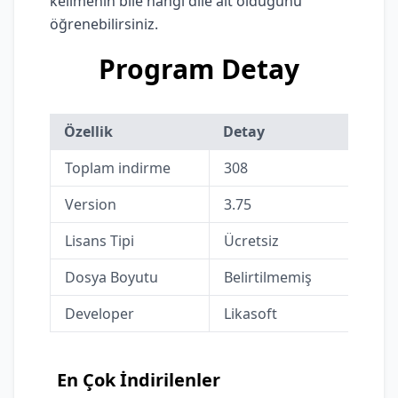
kelimenin bile hangi dile ait olduğunu
öğrenebilirsiniz.
Program Detay
Özellik
Detay
Toplam indirme
308
Version
3.75
Lisans Tipi
Ücretsiz
Dosya Boyutu
Belirtilmemiş
Developer
Likasoft
En Çok İndirilenler