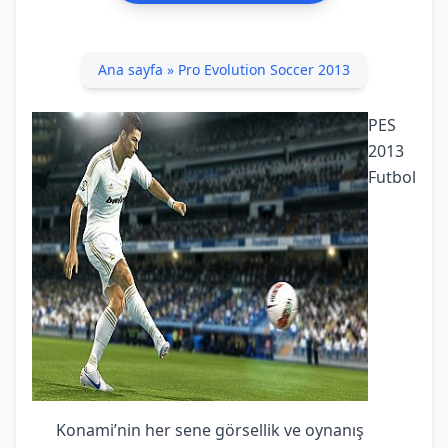
Ana sayfa
»
Pro Evolution Soccer 2013
PES
2013
Futbol
Konami’nin her sene görsellik ve oynanış