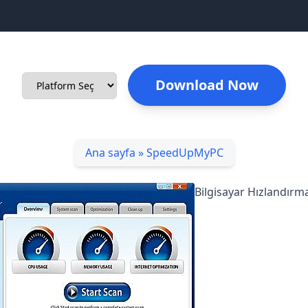
Download Now
Ana sayfa
»
SpeedUpMyPC
Bilgisayar Hızlandır