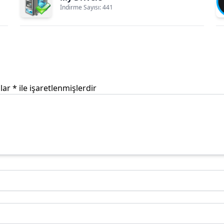
İndirme Sayısı: 441
nlar
*
ile işaretlenmişlerdir