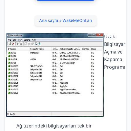
Ana sayfa
»
WakeMeOnLan
Uzak
Bilgisayar
Açma ve
Kapama
Programı
Ağ üzerindeki bilgisayarları tek bir