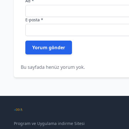
Ad
*
E-posta
*
Bu sayfada henüz yorum yok.
Program ve Uygulama indirme Sitesi