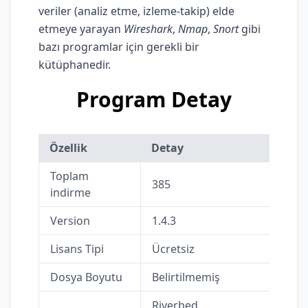
veriler (analiz etme, izleme-takip) elde
etmeye yarayan
Wireshark
,
Nmap
,
Snort
gibi
bazı programlar için gerekli bir
kütüphanedir.
Program Detay
Özellik
Detay
Toplam
385
indirme
Version
1.4.3
Lisans Tipi
Ücretsiz
Dosya Boyutu
Belirtilmemiş
Riverbed