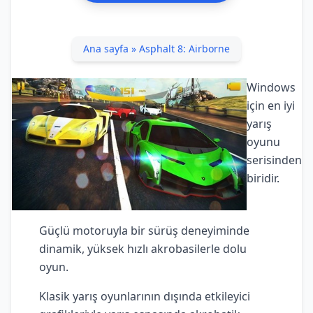
Ana sayfa
»
Asphalt 8: Airborne
Windows
için en iyi
yarış
oyunu
serisinden
biridir.
Güçlü motoruyla bir sürüş deneyiminde
dinamik, yüksek hızlı akrobasilerle dolu
oyun.
Klasik yarış oyunlarının dışında etkileyici