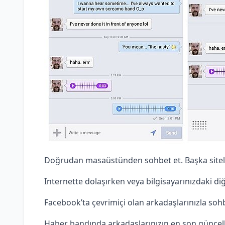
Doğrudan masaüstünden sohbet et. Başka sitele
Internette dolaşırken veya bilgisayarınızdaki diğ
Facebook’ta çevrimiçi olan arkadaşlarınızla sohb
Haber bandında arkadaşlarınızın en son güncelle