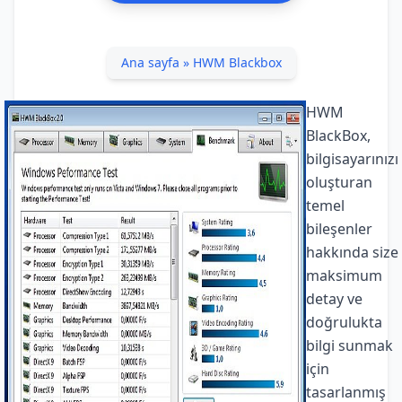
Ana sayfa
»
HWM Blackbox
HWM
BlackBox,
bilgisayarınızı
oluşturan
temel
bileşenler
hakkında size
maksimum
detay ve
doğrulukta
bilgi sunmak
için
tasarlanmış