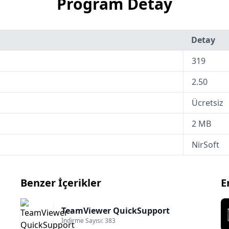
Program Detay
Detay
319
2.50
Ücretsiz
2 MB
NirSoft
Benzer İçerikler
E
TeamViewer QuickSupport
İndirme Sayısı: 383