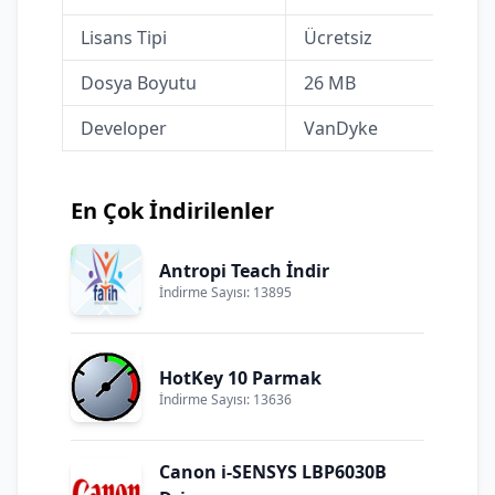
Lisans Tipi
Ücretsiz
Dosya Boyutu
26 MB
Developer
VanDyke
En Çok İndirilenler
Antropi Teach İndir
İndirme Sayısı: 13895
HotKey 10 Parmak
İndirme Sayısı: 13636
Canon i-SENSYS LBP6030B