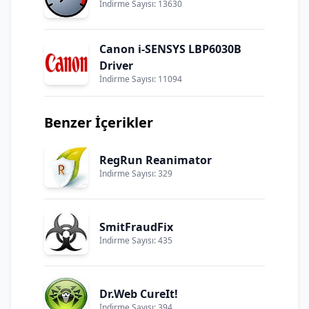
İndirme Sayısı: 13630
Canon i-SENSYS LBP6030B
Driver
İndirme Sayısı: 11094
Benzer İçerikler
RegRun Reanimator
İndirme Sayısı: 329
SmitFraudFix
İndirme Sayısı: 435
Dr.Web CureIt!
İndirme Sayısı: 394