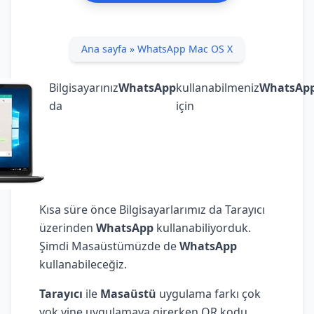
Ana sayfa
»
WhatsApp Mac OS X
Bilgisayarınız
WhatsApp
kullanabilmeniz
WhatsAp
da
için
Kısa süre önce Bilgisayarlarımız da Tarayıcı
üzerinden
WhatsApp
kullanabiliyorduk.
Şimdi Masaüstümüzde de
WhatsApp
kullanabileceğiz.
Tarayıcı
ile
Masaüstü
uygulama farkı çok
yok yine uygulamaya girerken QR kodu