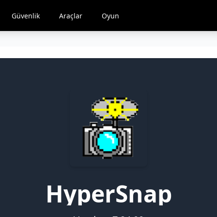
Güvenlik
Araçlar
Oyun
HyperSnap