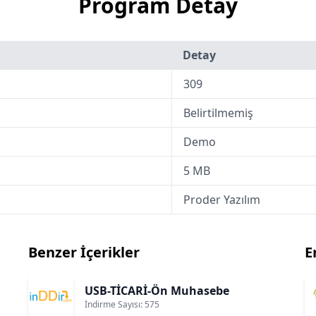
Program Detay
Detay
309
Belirtilmemiş
Demo
5 MB
Proder Yazılım
Benzer İçerikler
E
USB-TİCARİ-Ön Muhasebe
İndirme Sayısı: 575