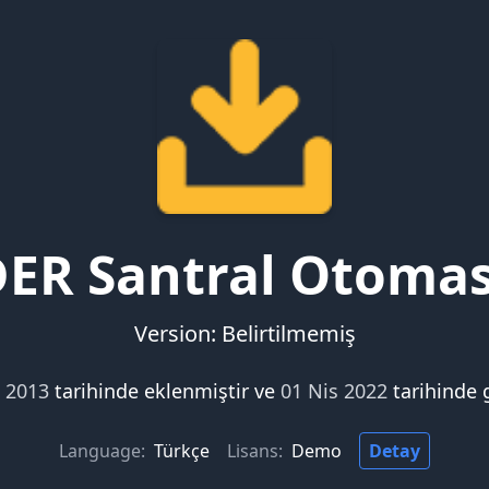
ER Santral Otoma
Version: Belirtilmemiş
i 2013
tarihinde eklenmiştir ve
01 Nis 2022
tarihinde 
Language:
Türkçe
Lisans:
Demo
Detay