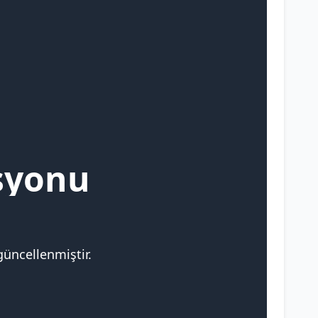
syonu
güncellenmiştir.